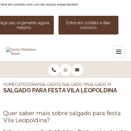
Entre em contato com um de nossos especialistas!
Faça seu orçamento agora
Entre em contato e fale
mesmo
conosco
HOME
CATEGORIAS
SALGADOS PARA FESTA
SALGADO PARA FESTA DE ANIVER
SALGADO PARA FESTA
SALGADO PARA FESTA VILA LEOPOLDINA
Quer saber mais sobre salgado para festa
Vila Leopoldina?