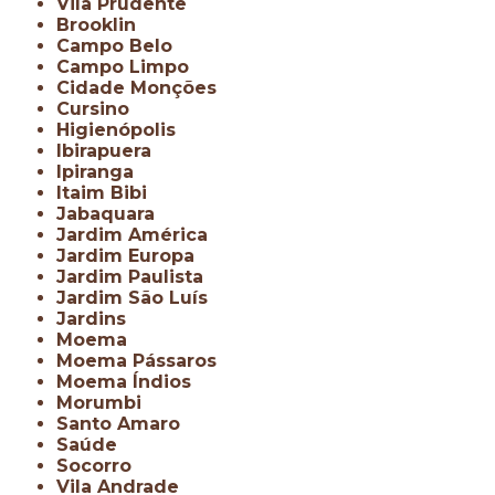
Vila Prudente
Brooklin
Campo Belo
Campo Limpo
Cidade Monções
Cursino
Higienópolis
Ibirapuera
Ipiranga
Itaim Bibi
Jabaquara
Jardim América
Jardim Europa
Jardim Paulista
Jardim São Luís
Jardins
Moema
Moema Pássaros
Moema Índios
Morumbi
Santo Amaro
Saúde
Socorro
Vila Andrade