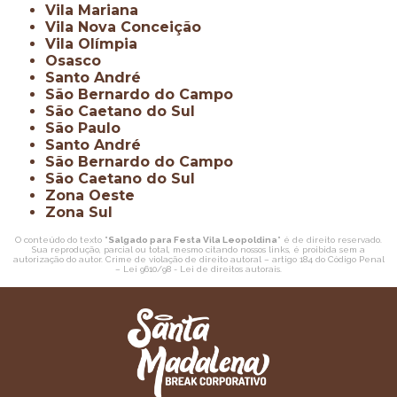
Vila Mariana
Vila Nova Conceição
Vila Olímpia
Osasco
Santo André
São Bernardo do Campo
São Caetano do Sul
São Paulo
Santo André
São Bernardo do Campo
São Caetano do Sul
Zona Oeste
Zona Sul
O conteúdo do texto "
Salgado para Festa Vila Leopoldina
" é de direito reservado.
Sua reprodução, parcial ou total, mesmo citando nossos links, é proibida sem a
autorização do autor. Crime de violação de direito autoral – artigo 184 do Código Penal
–
Lei 9610/98 - Lei de direitos autorais
.