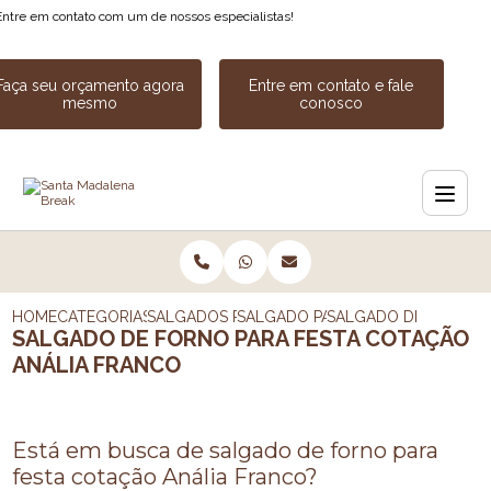
Entre em contato com um de nossos especialistas!
Faça seu orçamento agora
Entre em contato e fale
mesmo
conosco
HOME
CATEGORIAS
SALGADOS PARA FESTA
SALGADO PARA FESTA DE ANIVER
SALGADO DE FORNO 
SALGADO DE FORNO PARA FESTA COTAÇÃO
ANÁLIA FRANCO
Está em busca de salgado de forno para
festa cotação Anália Franco?