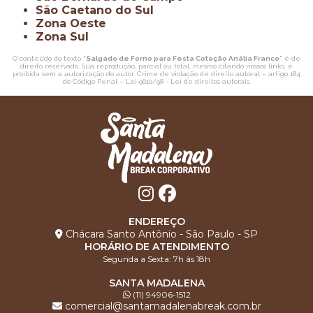
São Caetano do Sul
Zona Oeste
Zona Sul
O conteúdo do texto "
Salgado de Forno para Festa Cotação Anália Franco
" é de
direito reservado. Sua reprodução, parcial ou total, mesmo citando nossos links, é
proibida sem a autorização do autor. Crime de violação de direito autoral – artigo 184
do Código Penal –
Lei 9610/98 - Lei de direitos autorais
.
ENDEREÇO
Chácara Santo Antônio - São Paulo - SP
HORÁRIO DE ATENDIMENTO
Segunda a Sexta: 7h às 18h
SANTA MADALENA
(11) 94906-1512
comercial@santamadalenabreak.com.br