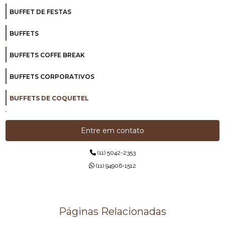
BUFFET DE FESTAS
BUFFETS
BUFFETS COFFE BREAK
BUFFETS CORPORATIVOS
BUFFETS DE COQUETEL
BUFFETS DE INAUGURAÇÃO
Entre em contato
BUFFETS PARA COQUETÉIS CORPORATIVOS
(11) 5042-2353
BUFFETS PARA EMPRESAS
(11) 94906-1512
CAFÉ DA MANHÃ
CAFÉ DA MANHÃ PARA EMPRESAS
Páginas Relacionadas