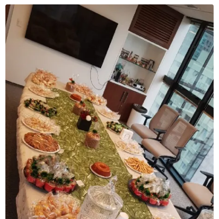
CAFÉ DA TARDE PARA ESCRITÓRIOS
CAFÉS CORPORATIVOS
CAFÉS DA TARDE PARA EMPRESAS
CARDÁPIO PARA COFFEE BREAK EMPRESA
COFFEE BREAK CORPORATIVO
COFFEE BREAK EXPRESSO PARA EVENTOS
COFFEE BREAK FIT PARA EVENTOS ESPORTIVOS
COFFEE BREAK PARA ANIVERSÁRIOS
COFFEE BREAK PARA EMPRESA
COFFEE BREAK PARA EVENTOS DE EMPRESA
COFFEE BREAK PARA REUNIÕES