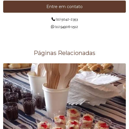
BUFFETS DE INAUGURAÇÃO
Entre em contato
BUFFETS PARA COQUETÉIS CORPORATIVOS
(11) 5042-2353
BUFFETS PARA EMPRESAS
(11) 94906-1512
CAFÉ DA MANHÃ
CAFÉ DA MANHÃ PARA EMPRESAS
Páginas Relacionadas
CAFÉ DA TARDE PARA ESCRITÓRIOS
CAFÉS CORPORATIVOS
CAFÉS DA TARDE PARA EMPRESAS
CARDÁPIO PARA COFFEE BREAK EMPRESA
COFFEE BREAK CORPORATIVO
COFFEE BREAK EXPRESSO PARA EVENTOS