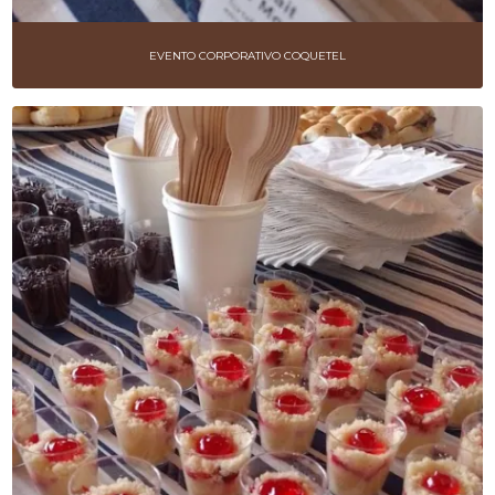
EMPRESAS DE BUFFET
EVENTO CORPORATIVO COQUETEL
EMPRESAS DE BUFFET PARA COQUETÉIS
EVENTOS CORPORATIVOS
FESTAS NA EMPRESA
FESTAS TEMÁTICAS
HAPPY HOUR
KIT FESTAS
KIT LANCHES
KIT LANCHES PARA EVENTOS
KITS DE CAFÉ DA MANHÃ
SALGADOS PARA FESTA