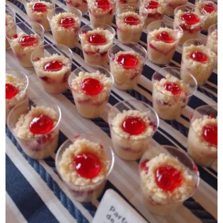
COFFEE BREAK FIT PARA EVENTOS ESPORTIVOS
COFFEE BREAK PARA ANIVERSÁRIOS
COFFEE BREAK PARA EMPRESA
COFFEE BREAK PARA EVENTOS DE EMPRESA
COFFEE BREAK PARA REUNIÕES
COFFEE BREAK PARA TREINAMENTOS
COFFEE BREAK SIMPLES PARA FESTAS
CONTRATAÇÕES DE BUFFETS
COQUETÉIS DE INAUGURAÇÃO
COQUETEL PARA EMPRESAS