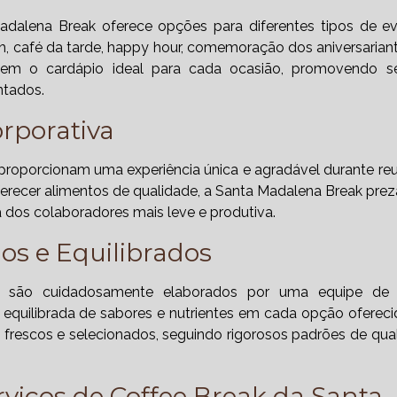
Madalena Break oferece opções para diferentes tipos de e
h, café da tarde, happy hour, comemoração dos aniversarian
 tem o cardápio ideal para cada ocasião, promovendo 
ntados.
orporativa
proporcionam uma experiência única e agradável durante reu
ferecer alimentos de qualidade, a Santa Madalena Break prez
 dos colaboradores mais leve e produtiva.
os e Equilibrados
k são cuidadosamente elaborados por uma equipe de 
quilibrada de sabores e nutrientes em cada opção ofereci
 frescos e selecionados, seguindo rigorosos padrões de qua
viços de Coffee Break da Santa