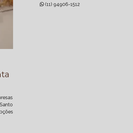
(11) 94906-1512
BUFFETS PARA EMPRESAS
CAFÉ DA MANHÃ
CAFÉ DA MANHÃ PARA EMPRESAS
CAFÉ DA TARDE PARA ESCRITÓRIOS
CAFÉS CORPORATIVOS
CAFÉS DA TARDE PARA EMPRESAS
nta
CARDÁPIO PARA COFFEE BREAK
EMPRESA
presas
COFFEE BREAK CORPORATIVO
 Santo
opções
COFFEE BREAK EXPRESSO PARA
EVENTOS
COFFEE BREAK FIT PARA EVENTOS