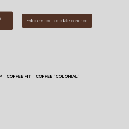
a
Entre em contato e fale conosco
P
COFFEE FIT
COFFEE “COLONIAL”