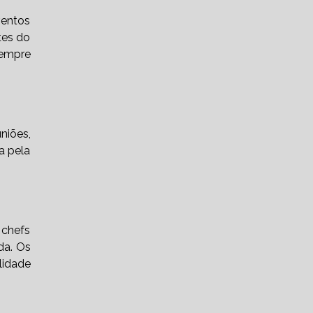
ESPORTIVOS
ventos
tes do
COFFEE BREAK PARA ANIVERSÁRIOS
sempre
COFFEE BREAK PARA EMPRESA
COFFEE BREAK PARA EVENTOS DE
EMPRESA
niões,
COFFEE BREAK PARA REUNIÕES
a pela
COFFEE BREAK PARA
TREINAMENTOS
COFFEE BREAK SIMPLES PARA
chefs
FESTAS
da. Os
CONTRATAÇÕES DE BUFFETS
lidade
COQUETEL PARA EMPRESAS