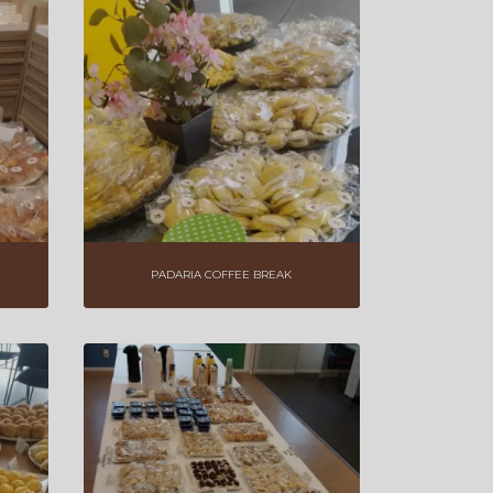
KITS DE CAFÉ DA MANHÃ
SALGADOS PARA FESTA
SERVIÇOS DE BUFFET
SERVIÇOS DE CATERING VEGANO
SERVIÇOS DE COFFEE BREAK
SERVIÇOS DE COFFEE BREAK PARA
EMPRESAS
PADARIA COFFEE BREAK
WELCOME COFFEE PARA EVENTOS