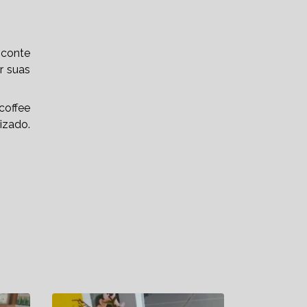
COQUETÉIS DE INAUGURAÇÃO
EMPRESAS DE BUFFET
 conte
EMPRESAS DE BUFFET PARA
r suas
COQUETÉIS
coffee
EVENTOS CORPORATIVOS
zado.
FESTAS NA EMPRESA
FESTAS TEMÁTICAS
HAPPY HOUR
KIT FESTAS
KIT LANCHES
KIT LANCHES PARA EVENTOS