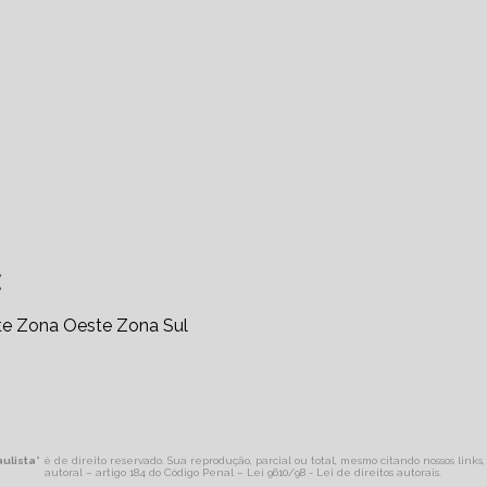
:
te
Zona Oeste
Zona Sul
ulista
" é de direito reservado. Sua reprodução, parcial ou total, mesmo citando nossos links
autoral – artigo 184 do Código Penal –
Lei 9610/98 - Lei de direitos autorais
.