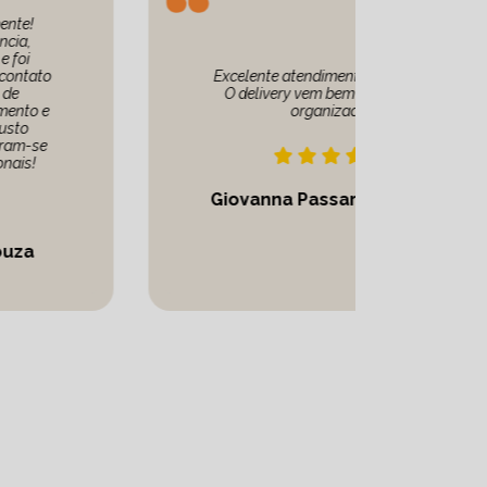
Atend
Excelente atendimento e produtos!
agil
O delivery vem bem embalado e
marcad
organizado.
Reco
Giovanna Passarelli Abbott