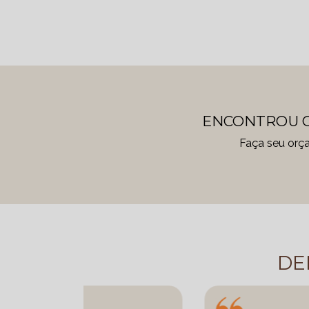
ENCONTROU O
Faça seu orç
DE