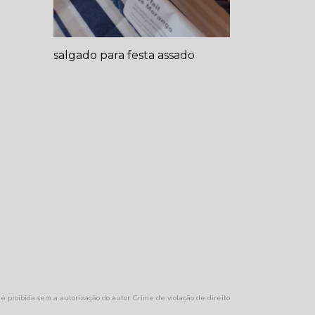
salgado para festa assado
, é proibida sem a autorização do autor. Crime de violação de direito