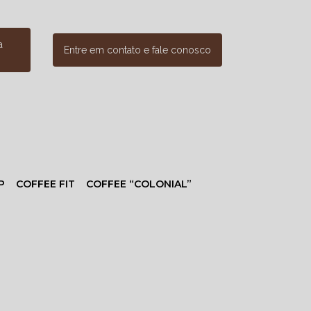
a
Entre em contato e fale conosco
P
COFFEE FIT
COFFEE “COLONIAL”