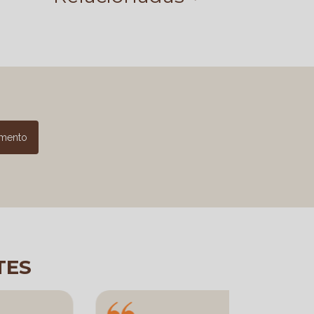
amento
TES