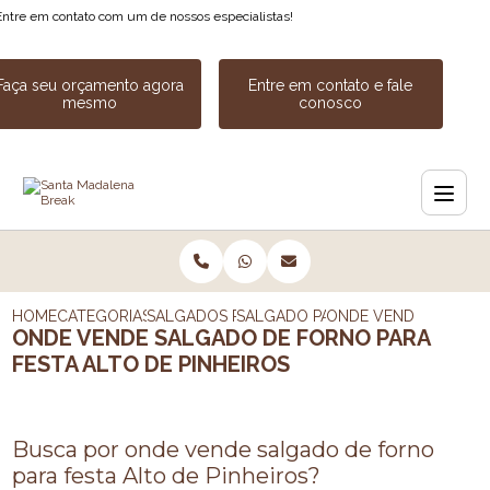
Entre em contato com um de nossos especialistas!
Faça seu orçamento agora
Entre em contato e fale
mesmo
conosco
HOME
CATEGORIAS
SALGADOS PARA FESTA
SALGADO PARA FESTA DE ANIVER
ONDE VENDE SALGADO
ONDE VENDE SALGADO DE FORNO PARA
FESTA ALTO DE PINHEIROS
Busca por onde vende salgado de forno
para festa Alto de Pinheiros?