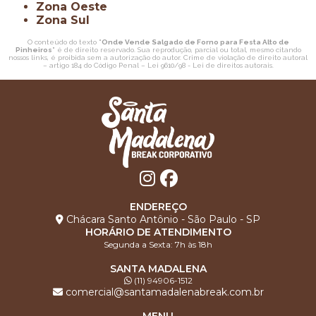
Zona Oeste
Zona Sul
O conteúdo do texto "
Onde Vende Salgado de Forno para Festa Alto de
Pinheiros
" é de direito reservado. Sua reprodução, parcial ou total, mesmo citando
nossos links, é proibida sem a autorização do autor. Crime de violação de direito autoral
– artigo 184 do Código Penal –
Lei 9610/98 - Lei de direitos autorais
.
ENDEREÇO
Chácara Santo Antônio - São Paulo - SP
HORÁRIO DE ATENDIMENTO
Segunda a Sexta: 7h às 18h
SANTA MADALENA
(11) 94906-1512
comercial@santamadalenabreak.com.br