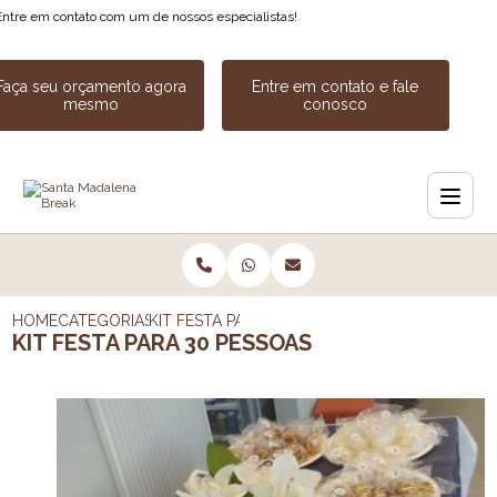
Entre em contato com um de nossos especialistas!
Faça seu orçamento agora
Entre em contato e fale
mesmo
conosco
HOME
CATEGORIAS
KIT FESTA PARA 30 PESSOAS
KIT FESTA PARA 30 PESSOAS