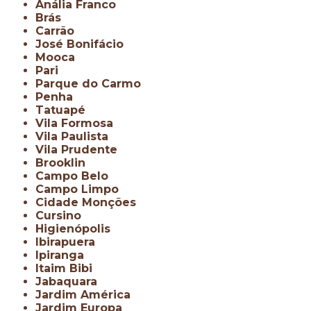
Anália Franco
Brás
Carrão
José Bonifácio
Mooca
Pari
Parque do Carmo
Penha
Tatuapé
Vila Formosa
Vila Paulista
Vila Prudente
Brooklin
Campo Belo
Campo Limpo
Cidade Monções
Cursino
Higienópolis
Ibirapuera
Ipiranga
Itaim Bibi
Jabaquara
Jardim América
Jardim Europa