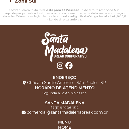
Zona Sul
O conteúdo do texto "
Kit Festa para 30 Pessoas
" é de direito reservado. Sua
reprodução, parcial ou total, mesmo citando nossos links, é proibida sem a autorização
do autor. Crime de violação de direito autoral – artigo 184 do Código Penal –
Lei 9610/98
- Lei de direitos autorais
.
ENDEREÇO
Chácara Santo Antônio - São Paulo - SP
HORÁRIO DE ATENDIMENTO
Segunda a Sexta: 7h às 18h
SANTA MADALENA
(11) 94906-1512
comercial@santamadalenabreak.com.br
MENU
HOME