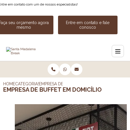
Entre em contato com um de nossos especialistas!
Faça seu orçamento agora
Entre em contato e fale
mesmo
conosco
HOME
CATEGORIAS
EMPRESA DE BUFFET EM DOMICILIO
EMPRESA DE BUFFET EM DOMICÍLIO