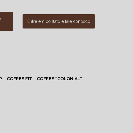
a
Entre em contato e fale conosco
P
COFFEE FIT
COFFEE “COLONIAL”