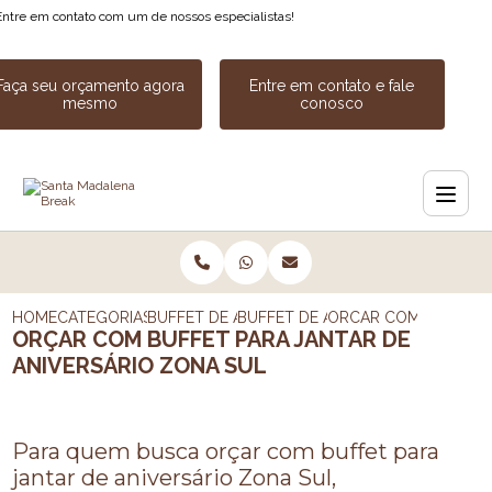
Entre em contato com um de nossos especialistas!
Faça seu orçamento agora
Entre em contato e fale
mesmo
conosco
HOME
CATEGORIAS
BUFFET DE ANIVERSARIOS
BUFFET DE ANIVERSARIO SIMPLES
ORCAR COM BUFFET P
ORÇAR COM BUFFET PARA JANTAR DE
ANIVERSÁRIO ZONA SUL
Para quem busca orçar com buffet para
jantar de aniversário Zona Sul,