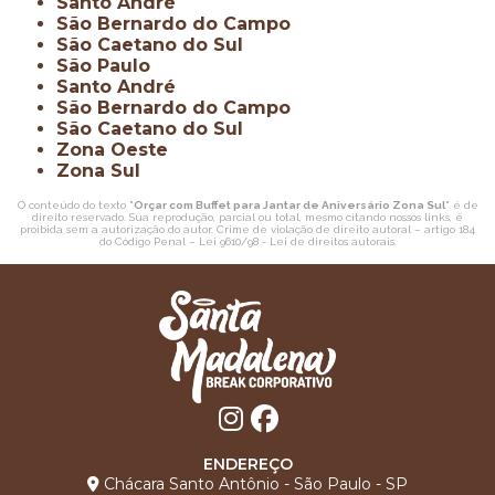
Santo André
São Bernardo do Campo
São Caetano do Sul
São Paulo
Santo André
São Bernardo do Campo
São Caetano do Sul
Zona Oeste
Zona Sul
O conteúdo do texto "
Orçar com Buffet para Jantar de Aniversário Zona Sul
" é de
direito reservado. Sua reprodução, parcial ou total, mesmo citando nossos links, é
proibida sem a autorização do autor. Crime de violação de direito autoral – artigo 184
do Código Penal –
Lei 9610/98 - Lei de direitos autorais
.
ENDEREÇO
Chácara Santo Antônio - São Paulo - SP